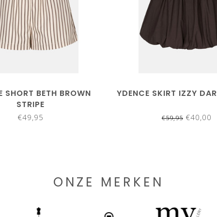
E SHORT BETH BROWN
YDENCE SKIRT IZZY DA
STRIPE
€49,95
€40,00
€59,95
ONZE MERKEN