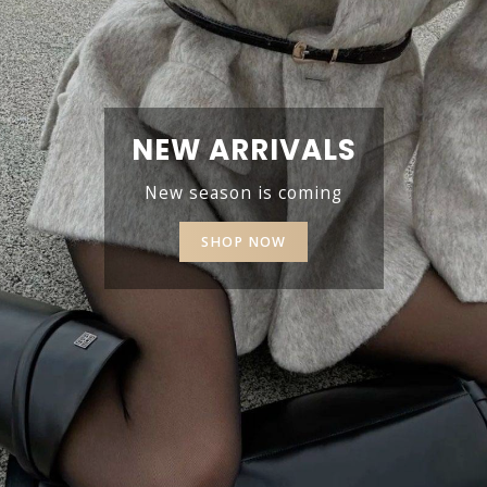
NEW ARRIVALS
New season is coming
SHOP NOW