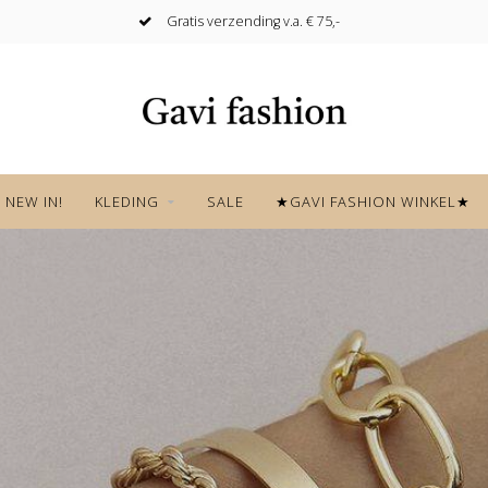
Mix&Match volgens de laatste trends
NEW IN!
KLEDING
SALE
★GAVI FASHION WINKEL★