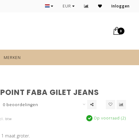
Mix&Match volgens de laatste trends
EUR
Inloggen
0
MERKEN
POINT FABA GILET JEANS
0 beoordelingen
Op voorraad (2)
cl. btw
m 1 maat groter.