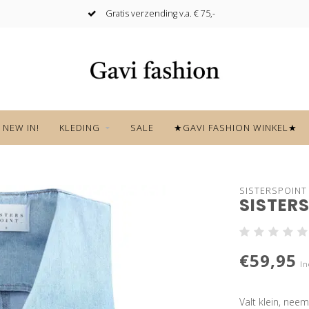
Gratis verzending v.a. € 75,-
NEW IN!
KLEDING
SALE
★GAVI FASHION WINKEL★
SISTERSPOINT
SISTERS
€59,95
In
Valt klein, nee