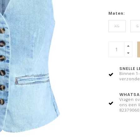
Maten:
XS
S
SNELLE 
Binnen 1
verzond
WHATSAP
Vragen ov
ons een 
82379060