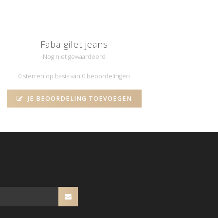
Faba gilet jeans
Nog niet gewaardeerd
0 sterren op basis van 0 beoordelingen
JE BEOORDELING TOEVOEGEN