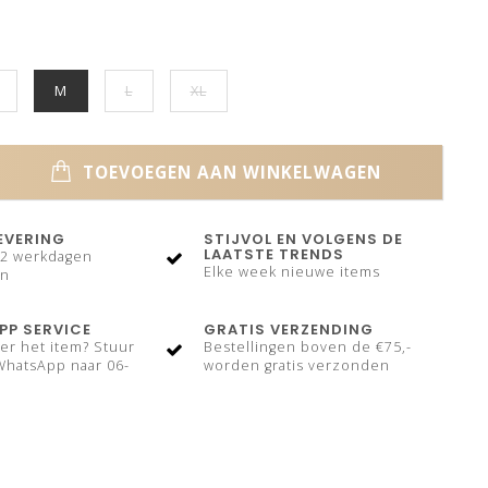
M
L
XL
TOEVOEGEN AAN WINKELWAGEN
LEVERING
STIJVOL EN VOLGENS DE
LAATSTE TRENDS
-2 werkdagen
Elke week nieuwe items
en
P SERVICE
GRATIS VERZENDING
er het item? Stuur
Bestellingen boven de €75,-
WhatsApp naar 06-
worden gratis verzonden